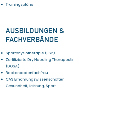
Trainingspläne
AUSBILDUNGEN &
FACHVERBÄNDE
Sportphysiotherapie (ESP)
Zertifizierte Dry Needling Therapeutin
(DGSA)
Beckenbodenfachfrau
CAS Ernährungswissenschaften
Gesundheit, Leistung, Sport
Manuelle Therapie nach Maitland Level I
Physioswiss (Schweizer Physiotherapie
Verband)
SART (Schweizerische Arbeitsgruppe für
Rehabilitationstraining)